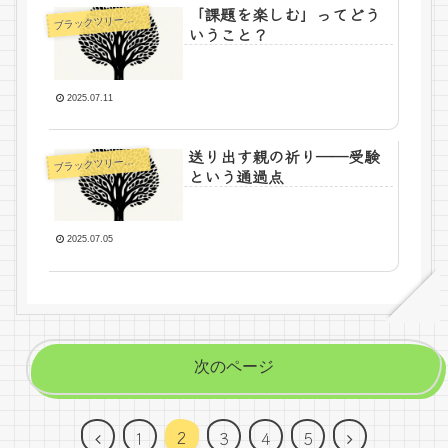
「課題を楽しむ」ってどう
ラックツリー先生の日記
ブ
いうこと？
2025.07.11
送り出す親の祈り――受験
ラックツリー先生の日記
ブ
という通過点
2025.07.05
次のページ
2
1
3
4
5